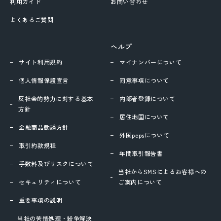
利用ガイド
お問い合わせ
よくあるご質問
ヘルプ
サイト利用規約
マイナンバーについて
個人情報保護宣言
同意事項について
反社会的勢力に対する基本
内部者登録について
方針
居住地国について
金融商品勧誘方針
外国pepsについて
取引約款規程
年間取引報告書
手数料及びリスクについて
当社からSMSによるお客様への
セキュリティについて
ご案内について
重要事項の説明
当社の苦情処理・紛争解決