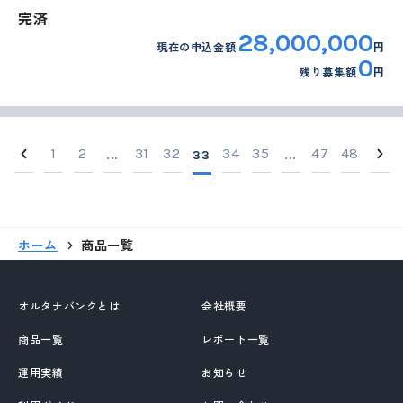
完済
28,000,000
現在の申込金額
円
0
残り募集額
円
1
2
31
32
34
35
47
48
...
33
...
ホーム
商品一覧
オルタナバンクとは
会社概要
商品一覧
レポート一覧
運用実績
お知らせ