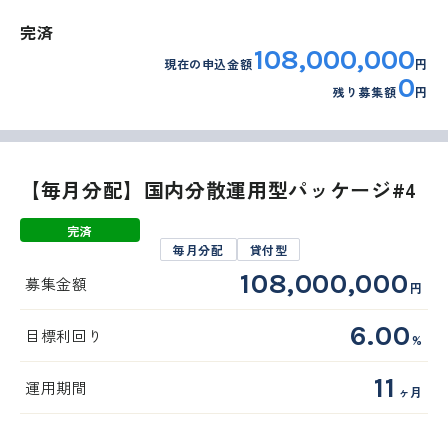
完済
108,000,000
現在の申込金額
円
0
残り募集額
円
【毎月分配】国内分散運用型パッケージ#4
完済
毎月分配
貸付型
108,000,000
募集金額
円
6.00
目標利回り
%
11
運用期間
ヶ月