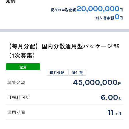
完済
20,000,000
現在の申込金額
円
0
残り募集額
円
【毎月分配】国内分散運用型パッケージ#5
（1次募集）
完済
毎月分配
貸付型
45,000,000
募集金額
円
6.00
目標利回り
%
11
運用期間
ヶ月