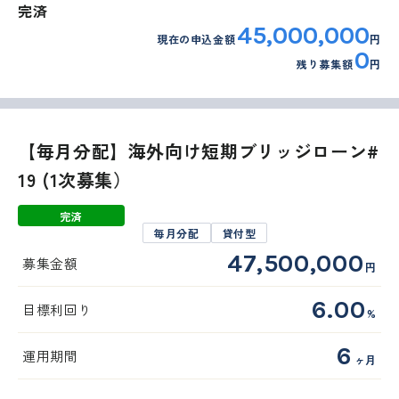
完済
45,000,000
現在の申込金額
円
0
残り募集額
円
外部サイトへリンクします。
これより先は、SAMURAI証券のウェ
ブサイトではありません
【毎月分配】海外向け短期ブリッジローン#
19 (1次募集）
完済
移動する
毎月分配
貸付型
47,500,000
募集金額
円
6.00
目標利回り
%
6
運用期間
ヶ月