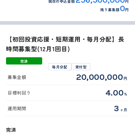
現在の申込金額
円
0
残り募集額
円
【初回投資応援・短期運用・毎月分配】長
時間募集型(12月1回目)
完済
毎月分配
貸付型
20,000,000
募集金額
円
4.00
目標利回り
%
3
運用期間
ヶ月
完済