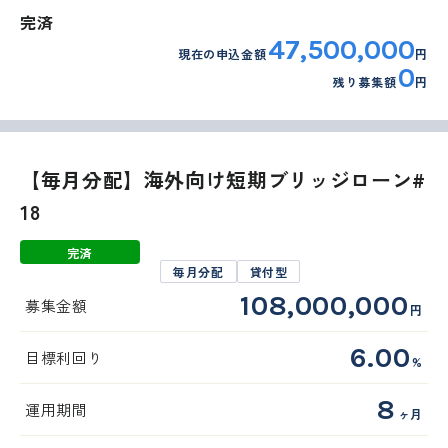
完済
47,500,000
現在の申込金額
円
0
残り募集額
円
【毎月分配】海外向け短期ブリッジローン#
18
完済
毎月分配
貸付型
108,000,000
募集金額
円
6.00
目標利回り
%
8
運用期間
ヶ月