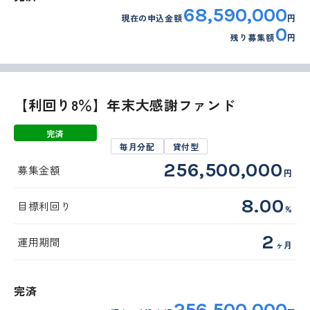
68,590,000
現在の申込金額
円
0
残り募集額
円
【利回り8％】年末大感謝ファンド
完済
毎月分配
貸付型
256,500,000
募集金額
円
8.00
目標利回り
%
2
運用期間
ヶ月
完済
256,500,000