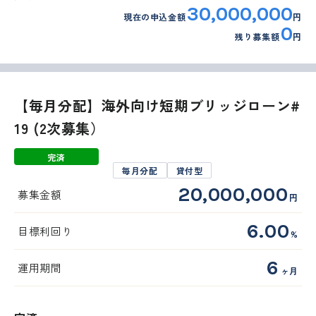
30,000,000
現在の申込金額
円
0
残り募集額
円
【毎月分配】海外向け短期ブリッジローン#
19 (2次募集）
完済
毎月分配
貸付型
20,000,000
募集金額
円
6.00
目標利回り
%
6
運用期間
ヶ月