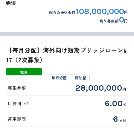
完済
108,000,000
現在の申込金額
円
0
残り募集額
円
【毎月分配】海外向け短期ブリッジローン#
17（2次募集）
完済
毎月分配
貸付型
28,000,000
募集金額
円
6.00
目標利回り
%
6
運用期間
ヶ月