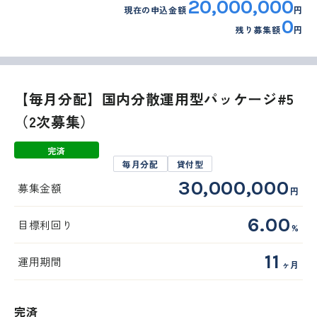
20,000,000
現在の申込金額
円
0
残り募集額
円
【毎月分配】国内分散運用型パッケージ#5
（2次募集）
完済
毎月分配
貸付型
30,000,000
募集金額
円
6.00
目標利回り
%
11
運用期間
ヶ月
完済