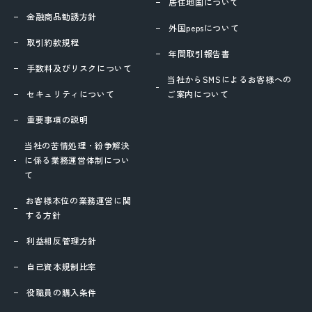
居住地国について
金融商品勧誘方針
外国pepsについて
取引約款規程
年間取引報告書
手数料及びリスクについて
当社からSMSによるお客様への
セキュリティについて
ご案内について
重要事項の説明
当社の苦情処理・紛争解決
に係る業務運営体制につい
て
お客様本位の業務運営に関
する方針
利益相反管理方針
自己資本規制比率
役職員の購入条件