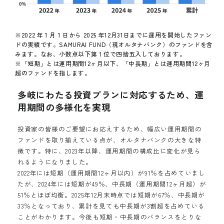
※2022 年 1 月 1 日から 2025 年12月31日までに運用を開始したファン
ドの実績です。SAMURAI FUND（現オルタナバンク）のファンドを含
みます。なお、小数点以下第１位で四捨五入しております。
※「短期」とは運用期間12ヶ月以下、「中長期」とは運用期間12ヶ月
超のファンドを指します。
多岐にわたる投資プランに対応するため、運
用期間の多様化を実現
投資家の皆様のご要望にお応えするため、幅広い運用期間の
ファンドを取り揃えている点が、オルタナバンクの大きな特
徴です。特に、2023年以降、運用期間の構成比に変化が見ら
れるようになりました。
2022年には短期（運用期間12ヶ月以内）が91％を占めていまし
たが、2024年には短期が49％、中長期（運用期間12ヶ月超）が
51％とほぼ均衡。2025年12月末時点では短期が67％、中長期が
33％となっており、累計を見ても中長期が3割超を占めている
ことがわかります。今後も短期・中長期のバランスをとりな