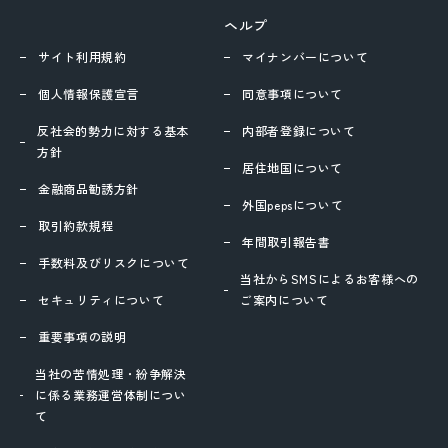
ヘルプ
サイト利用規約
マイナンバーについて
個人情報保護宣言
同意事項について
反社会的勢力に対する基本
内部者登録について
方針
居住地国について
金融商品勧誘方針
外国pepsについて
取引約款規程
年間取引報告書
手数料及びリスクについて
当社からSMSによるお客様への
セキュリティについて
ご案内について
重要事項の説明
当社の苦情処理・紛争解決
に係る業務運営体制につい
て