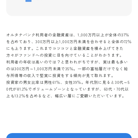
オルタナバンク利用者の金融資産は、1,000万円以上が全体の37％
を占めており、300万円以上1,000万円未満を合わせると全体の72％
にも上ります。これまでコツコツと金融資産を積み上げてきた
方々がファンドへの投資に目を向けていることがわかります。
利用者の年収は高いのでは？と思われがちですが、実は最も多い
のは300万円～1,000万円未満で35％。一部の富裕層だけでなく給
与所得等の収入で堅実に投資をする傾向が見て取れます。
投資家の男女比率は男性61％、女性39％。年代別に見ると30代～5
0代が81.2％でボリュームゾーンとなっていますが、60代・70代以
上も13.2％を占めるなど、幅広い層にご愛顧いただいています。