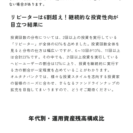
ない場合があります。
リピーターは6割超え！継続的な投資性向が
目立つ結果に
投資回数の分布については、2回以上の投資を実行している
「リピーター」が全体の63％を占めました。投資回数全体を
見ると分布の仕方は幅広いですが、6～10回が13％、11回以上
は合計23％です。その中でも、21回以上投資を実行している
ヘビーユーザーの割合は12％に上り、投資を継続的に実行す
る方の割合が一定程度を占めていることがわかります。
オルタナバンクでは、様々な投資スタイルを志向する投資家
の皆様のニーズに合わせ、さらなるファンドラインナップの
拡充を目指してまいりますので、どうぞご期待ください。
年代別・運用資産残高構成比