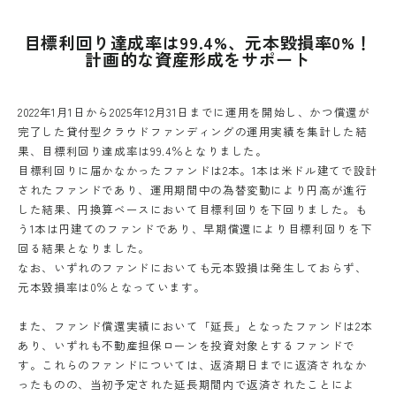
目標利回り達成率は99.4%、元本毀損率0%！
計画的な資産形成をサポート
2022年1月1日から2025年12月31日までに運用を開始し、かつ償還が
完了した貸付型クラウドファンディングの運用実績を集計した結
果、目標利回り達成率は99.4％となりました。
目標利回りに届かなかったファンドは2本。1本は米ドル建てで設計
されたファンドであり、運用期間中の為替変動により円高が進行
した結果、円換算ベースにおいて目標利回りを下回りました。も
う1本は円建てのファンドであり、早期償還により目標利回りを下
回る結果となりました。
なお、いずれのファンドにおいても元本毀損は発生しておらず、
元本毀損率は0％となっています。
また、ファンド償還実績において「延長」となったファンドは2本
あり、いずれも不動産担保ローンを投資対象とするファンドで
す。これらのファンドについては、返済期日までに返済されなか
ったものの、当初予定された延長期間内で返済されたことによ