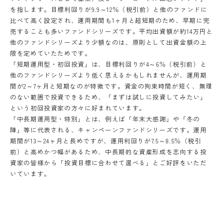
を指します。目標利回りが9.9～12％（税引前）と他のファンドに
比べて高く設定され、運用期間も1ヶ月と超短期のため、早期に完
売することも多いファンドシリーズです。平均出資額が約14万円と
他のファンドシリーズより少額なのは、原則として出資金額の上
限を定めていたためです。
「短期運用型・初回投資」は、目標利回りが4～6％（税引前）と
他のファンドシリーズより低く思えるかもしれませんが、運用期
間が2～7ヶ月と短期なのが特徴です。資金の拘束時間が短く、無理
のない範囲で投資できるため、「まずは試しに投資してみたい」
という初回投資家の方々に好まれています。
「中長期運用型・特別」とは、例えば「年末大感謝」や「冬の
陣」等に代表される、キャンペーンファンドシリーズです。運用
期間が13～24ヶ月と長めですが、運用利回りが7.5～8.5％（税引
外部サイトへリンクします。
前）と高めかつ幅があるため、中長期的な資産形成を志向する投
これより先は、SAMURAI証券のウェ
資家の皆様から「投資目標に合わせて選べる」とご好評をいただ
いています。
ブサイトではありません
移動する