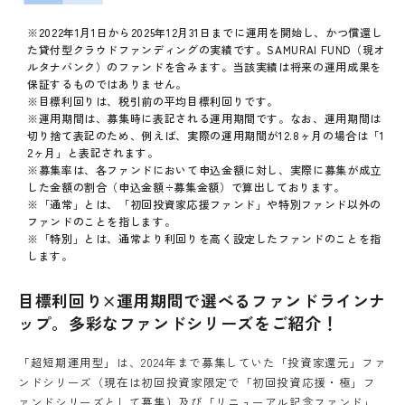
※2022年1月1日から2025年12月31日までに運用を開始し、かつ償還し
た貸付型クラウドファンディングの実績です。SAMURAI FUND（現オ
ルタナバンク）のファンドを含みます。当該実績は将来の運用成果を
保証するものではありません。
※目標利回りは、税引前の平均目標利回りです。
※運用期間は、募集時に表記される運用期間です。なお、運用期間は
切り捨て表記のため、例えば、実際の運用期間が12.8ヶ月の場合は「1
2ヶ月」と表記されます。
※募集率は、各ファンドにおいて申込金額に対し、実際に募集が成立
した金額の割合（申込金額÷募集金額）で算出しております。
※「通常」とは、「初回投資家応援ファンド」や特別ファンド以外の
ファンドのことを指します。
※「特別」とは、通常より利回りを高く設定したファンドのことを指
します。
目標利回り×運用期間で選べるファンドラインナ
ップ。多彩なファンドシリーズをご紹介！
「超短期運用型」は、2024年まで募集していた「投資家還元」ファ
ンドシリーズ（現在は初回投資家限定で「初回投資応援・極」フ
ァンドシリーズとして募集）及び「リニューアル記念ファンド」