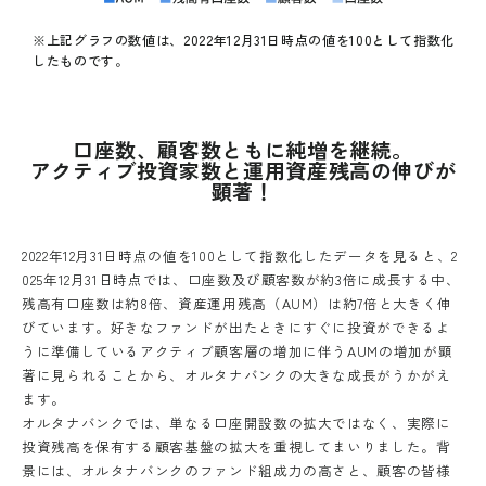
※上記グラフの数値は、2022年12月31日時点の値を100として指数化
したものです。
口座数、顧客数ともに純増を継続。
アクティブ投資家数と運用資産残高の伸びが
顕著！
2022年12月31日時点の値を100として指数化したデータを見ると、2
025年12月31日時点では、口座数及び顧客数が約3倍に成長する中、
残高有口座数は約8倍、資産運用残高（AUM）は約7倍と大きく伸
びています。好きなファンドが出たときにすぐに投資ができるよ
うに準備しているアクティブ顧客層の増加に伴うAUMの増加が顕
著に見られることから、オルタナバンクの大きな成長がうかがえ
ます。
オルタナバンクでは、単なる口座開設数の拡大ではなく、実際に
投資残高を保有する顧客基盤の拡大を重視してまいりました。背
景には、オルタナバンクのファンド組成力の高さと、顧客の皆様