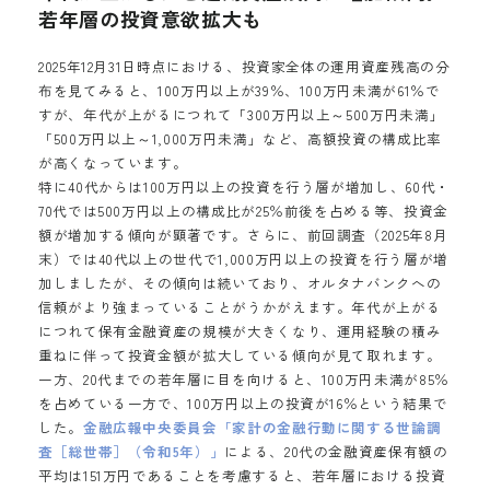
若年層の投資意欲拡大も
2025年12月31日時点における、投資家全体の運用資産残高の分
布を見てみると、100万円以上が39％、100万円未満が61％で
すが、年代が上がるにつれて「300万円以上～500万円未満」
「500万円以上～1,000万円未満」など、高額投資の構成比率
が高くなっています。
特に40代からは100万円以上の投資を行う層が増加し、60代・
70代では500万円以上の構成比が25％前後を占める等、投資金
額が増加する傾向が顕著です。さらに、前回調査（2025年8月
末）では40代以上の世代で1,000万円以上の投資を行う層が増
加しましたが、その傾向は続いており、オルタナバンクへの
信頼がより強まっていることがうかがえます。年代が上がる
につれて保有金融資産の規模が大きくなり、運用経験の積み
重ねに伴って投資金額が拡大している傾向が見て取れます。
一方、20代までの若年層に目を向けると、100万円未満が85％
を占めている一方で、100万円以上の投資が16％という結果で
した。
金融広報中央委員会「家計の金融行動に関する世論調
査［総世帯］（令和5年）」
による、20代の金融資産保有額の
平均は151万円であることを考慮すると、若年層における投資