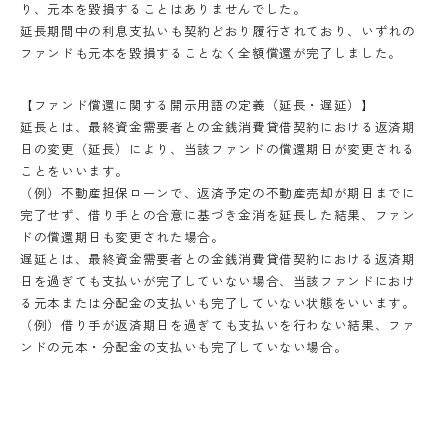
り、元本を毀損することはありませんでした。
延長期間中の利息支払いも契約どおり履行されており、いずれの
ファンドも元本を毀損することなく全額償還が完了しました。
【ファンド償還に関する開示用語の定義（延長・遅延）】
延長とは、最終資金需要者との金銭消費貸借契約における返済期
日の変更（延長）により、当該ファンドの償還期日が変更される
ことをいいます。
（例）不動産担保ローンで、返済予定の不動産売却が期日までに
完了せず、借り手との合意に基づき金消を延長した結果、ファン
ドの償還期日も変更された場合。
遅延とは、最終資金需要者との金銭消費貸借契約における返済期
日を過ぎても支払いが完了していない場合、当該ファンドにおけ
る元本または分配金の支払いも完了していない状態をいいます。
（例）借り手が返済期日を過ぎても支払いを行わない結果、ファ
ンドの元本・分配金の支払いも完了していない場合。