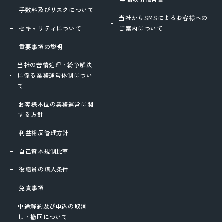
手数料及びリスクについて
当社からSMSによるお客様への
セキュリティについて
ご案内について
重要事項の説明
当社の苦情処理・紛争解決
に係る業務運営体制につい
て
お客様本位の業務運営に関
する方針
利益相反管理方針
自己資本規制比率
役職員の購入条件
免責事項
中途解約及び申込の取消
し・撤回について