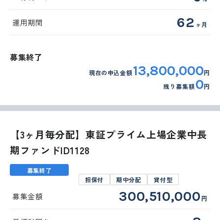
62
運用期間
ヶ月
募集終了
13,800,000
現在の申込金額
円
0
外部サイトへリンクします。
残り募集額
円
これより先は、SAMURAI証券のウェ
ブサイトではありません
【3ヶ月毎分配】東証プライム上場企業中長
期ファンドID1128
移動する
募集終了
担保付
期中分配
貸付型
300,510,000
募集金額
円