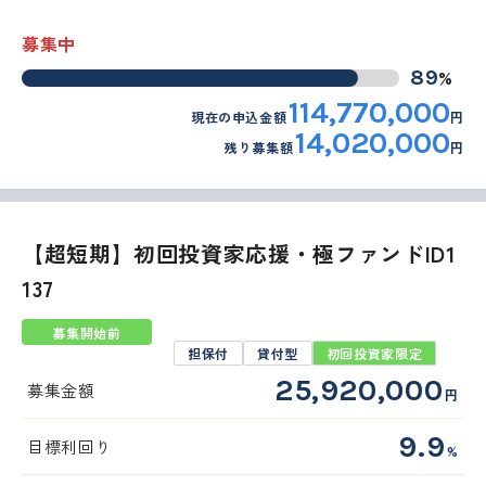
募集中
%
89
114,770,000
現在の申込金額
円
14,020,000
残り募集額
円
【超短期】初回投資家応援・極ファンドID1
137
募集開始前
担保付
貸付型
初回投資家限定
25,920,000
募集金額
円
9.9
目標利回り
%