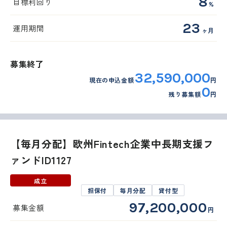
8
目標利回り
%
23
運用期間
ヶ月
募集終了
32,590,000
現在の申込金額
円
0
残り募集額
円
【毎月分配】欧州Fintech企業中長期支援フ
ァンドID1127
成立
担保付
毎月分配
貸付型
97,200,000
募集金額
円