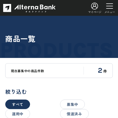
マイページ
メニュー
商品一覧
2
現在募集中の商品件数
件
絞り込む
すべて
募集中
運用中
償還済み