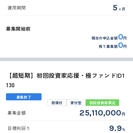
5
運用期間
ヶ月
募集開始前
0
現在の申込金額
円
0
残り募集額
円
【超短期】初回投資家応援・極ファンドID1
130
募集終了
担保付
貸付型
初回投資家限定
25,110,000
募集金額
円
9.9
目標利回り
%