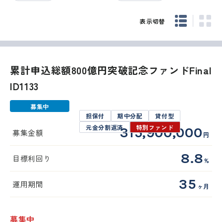
表示切替
累計申込総額800億円突破記念ファンドFinal
ID1133
募集中
担保付
期中分配
貸付型
元金分割返済
特別ファンド
315,900,000
募集金額
円
8.8
目標利回り
%
35
運用期間
ヶ月
募集中