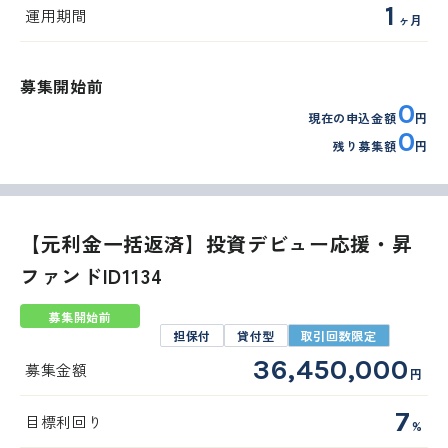
1
運用期間
ヶ月
募集開始前
0
現在の申込金額
円
0
残り募集額
円
【元利金一括返済】投資デビュー応援・昇
ファンドID1134
募集開始前
担保付
貸付型
取引回数限定
36,450,000
募集金額
円
7
目標利回り
%