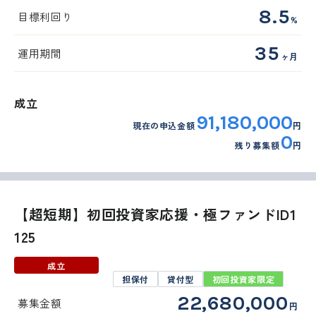
8.5
目標利回り
%
35
運用期間
ヶ月
成立
91,180,000
現在の申込金額
円
0
残り募集額
円
【超短期】初回投資家応援・極ファンドID1
125
成立
担保付
貸付型
初回投資家限定
22,680,000
募集金額
円