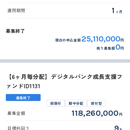
1
運用期間
ヶ月
募集終了
25,110,000
現在の申込金額
円
0
残り募集額
円
【6ヶ月毎分配】デジタルバンク成長支援フ
ァンドID1131
募集終了
担保付
期中分配
貸付型
118,260,000
募集金額
円
9
目標利回り
%