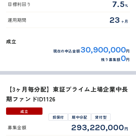
7.5
目標利回り
%
23
運用期間
ヶ月
成立
30,900,000
現在の申込金額
円
0
残り募集額
円
【3ヶ月毎分配】東証プライム上場企業中長
期ファンドID1126
成立
担保付
期中分配
貸付型
293,220,000
募集金額
円