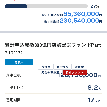
%
27
85,360,000
現在の申込金額
円
230,540,000
残り募集額
円
累計申込総額800億円突破記念ファンドPart
7 ID1132
募集中
担保付
期中分配
貸付型
元金分割返済
特別ファンド
128,790,000
募集金額
円
8.2
目標利回り
%
17
運用期間
ヶ月