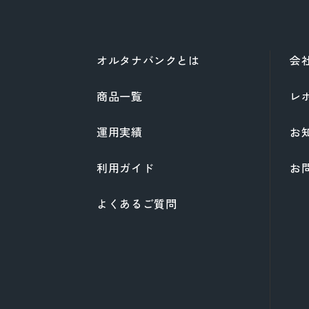
外部サイトへリ
これより先は、S
オルタナバンクとは
会
商品一覧
レ
運用実績
お
利用ガイド
お
よくあるご質問