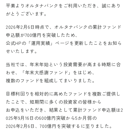
平素よりオルタナバンクをご利用いただき、誠にあり
がとうございます。
2026
年
2
月
6
日時点で、オルタナバンクの累計ファンド
申込額が
700
億円を突破したため、
公式
HP
の「運用実績」ページを更新したことをお知ら
せいたします。
当社では、年末年始という投資需要が高まる時期に合
わせ、「年末大感謝ファンド」をはじめ、
複数のファンドを組成してまいりました。
目標利回りを相対的に高めたファンドを複数ご提供し
たことで、短期間に多くの投資家の皆様から
お申込をいただき、結果として累計ファンド申込額は
2
025
年
9
月
16
日の
600
億円突破から
5
か月弱の
2026
年
2
月
6
日、
700
億円を突破するに至りました。