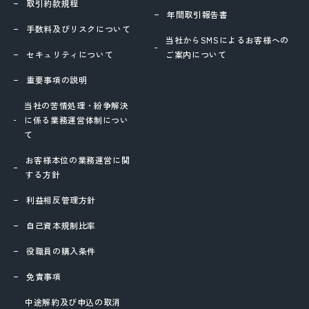
取引約款規程
年間取引報告書
手数料及びリスクについて
当社からSMSによるお客様への
セキュリティについて
ご案内について
重要事項の説明
当社の苦情処理・紛争解決
に係る業務運営体制につい
て
お客様本位の業務運営に関
する方針
利益相反管理方針
自己資本規制比率
役職員の購入条件
免責事項
中途解約及び申込の取消