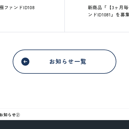
ァンドID108
新商品『【3ヶ月
ンドID1081』を募
お知らせ一覧
ンクします。
AMURAI証券のウェブサイトではありません
移動する
のお知らせ②