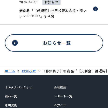
2026.06.03
お知らせ
新商品『【超短期】初回投資家応援・極フ
ァンドID1087』を公開
お知らせ一覧
ホーム
お知らせ
（募集終了）新商品『【元利金一括返済】投
外部サイトへリンクします。
オルタナバンクとは
会社概要
これより先は、SAMURAI証券のウェ
ブサイトではありません
商品一覧
レポート一覧
運用実績
お知らせ