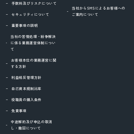
手数料及びリスクについて
当社からSMSによるお客様への
セキュリティについて
ご案内について
重要事項の説明
当社の苦情処理・紛争解決
に係る業務運営体制につい
て
お客様本位の業務運営に関
する方針
利益相反管理方針
自己資本規制比率
役職員の購入条件
免責事項
中途解約及び申込の取消
し・撤回について