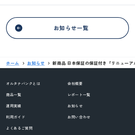
外部サイトへリンクします。
お知らせ一覧
これより先は、SAMURAI証券のウェ
ブサイトではありません
ホーム
お知らせ
新商品 日本保証の保証付き『リニューア
移動する
オルタナバンクとは
会社概要
商品一覧
レポート一覧
運用実績
お知らせ
利用ガイド
お問い合わせ
よくあるご質問