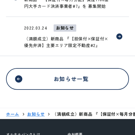
円大手カード決済事業者#7』を 募集開始
2022.03.24
お知らせ
（満額成立）新商品 『【担保付×保証付×
優先弁済】主要エリア限定不動産#2』
お知らせ一覧
外部サイトへリンクします。
ホーム
お知らせ
（満額成立）新商品 『【保証付×毎月分配
これより先は、SAMURAI証券のウェ
ブサイトではありません
オルタナバンクとは
会社概要