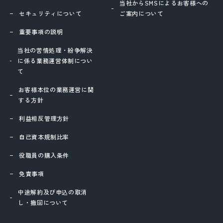
当社からSMSによるお客様への
セキュリティについて
ご案内について
重要事項の説明
当社の苦情処理・紛争解決
に係る業務運営体制につい
て
お客様本位の業務運営に関
する方針
利益相反管理方針
自己資本規制比率
役職員の購入条件
免責事項
中途解約及び申込の取消
し・撤回について