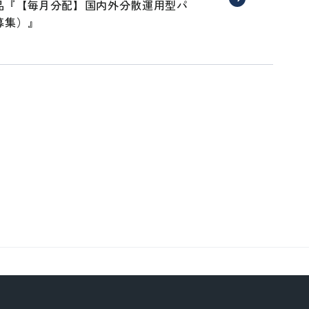
品『【毎月分配】国内外分散運用型パ
募集）』