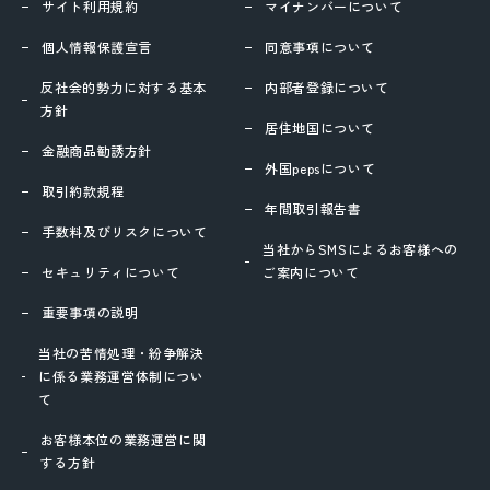
サイト利用規約
マイナンバーについて
個人情報保護宣言
同意事項について
反社会的勢力に対する基本
内部者登録について
方針
居住地国について
金融商品勧誘方針
外国pepsについて
取引約款規程
年間取引報告書
手数料及びリスクについて
当社からSMSによるお客様への
セキュリティについて
ご案内について
重要事項の説明
当社の苦情処理・紛争解決
に係る業務運営体制につい
て
お客様本位の業務運営に関
する方針