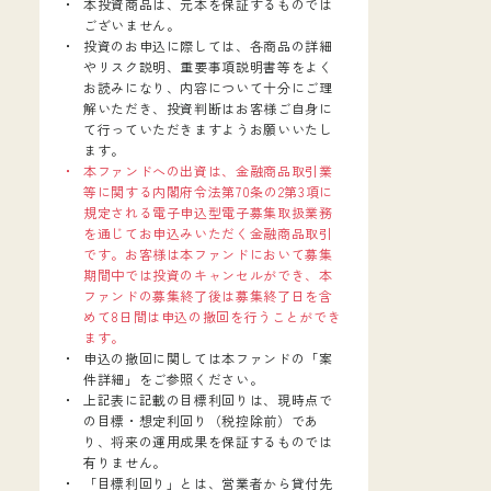
本投資商品は、元本を保証するものでは
ございません。
投資のお申込に際しては、各商品の詳細
やリスク説明、重要事項説明書等をよく
お読みになり、内容について十分にご理
解いただき、投資判断はお客様ご自身に
て行っていただきますようお願いいたし
ます。
本ファンドへの出資は、金融商品取引業
等に関する内閣府令法第70条の2第3項に
規定される電子申込型電子募集取扱業務
を通じてお申込みいただく金融商品取引
です。お客様は本ファンドにおいて募集
期間中では投資のキャンセルができ、本
ファンドの募集終了後は募集終了日を含
めて8日間は申込の撤回を行うことができ
ます。
申込の撤回に関しては本ファンドの「案
件詳細」をご参照ください。
上記表に記載の目標利回りは、現時点で
の目標・想定利回り（税控除前）であ
り、将来の運用成果を保証するものでは
有りません。
「目標利回り」とは、営業者から貸付先