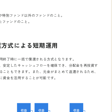
」や特別ファンド以外のファンドのこと。
たファンドのこと。
還方式による短期運用
用終了時に一括で償還される方式となります。
、安定したキャッシュフローを確保でき、分配金を再投資す
ることもできます。また、元金がまとめて返還されるため、
に資金を活用することが可能です。
ンクします。
は新規会員登録を
AMURAI証券のウェブサイトではありません
てください。