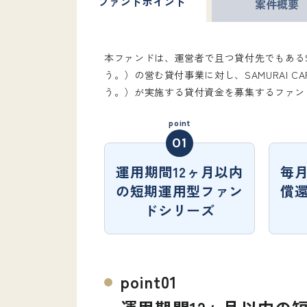
ファンド
ポイント
案件
概要
本ファンドは、運営者で且つ貸付先でもあるSAM
う。）の営む貸付事業に対し、SAMURAI CA
う。）が実施する貸付資金を募集するファン
運用期間12ヶ月以内
毎
の短期運用型ファン
償
ドシリーズ
point01