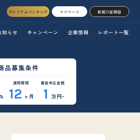
プレミアムバンキング
マイページ
新規口座開設
お知らせ
キャンペーン
企業情報
レポート一覧
商品募集条件
運用期間
最低申込金額
12
1
%
ヶ月
万円~