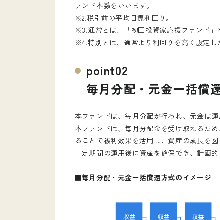
ァンド本数をいいます。
※2.税引前の平均目標利回り。
※3.通常とは、「初回投資家応援ファンド
※4.特別とは、通常より利回りを高く設定し
point02
毎月分配・元金一括償
本ファンドは、毎月分配が行われ、元金は運
本ファンドは、毎月分配金を受け取れるため
ることで複利効果を活用し、資産の成長を図
一定期間の運用後に資産を確保でき、計画的
■毎月分配・元金一括償還方式のイメージ
外部サイトへリ
ログインもしく
これより先は、S
お済みの上行っ