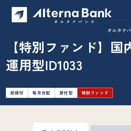
オルタナ
【特別ファンド】国
運用型ID1033
担保付
毎月分配
貸付型
特別ファンド