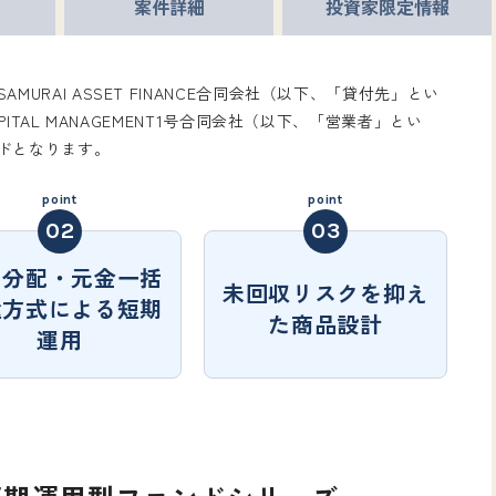
案件
詳細
投資家限定
情報
URAI ASSET FINANCE合同会社（以下、「貸付先」とい
PITAL MANAGEMENT1号合同会社（以下、「営業者」とい
ドとなります。
月分配・元金一括
未回収リスクを抑え
還方式による短期
た商品設計
運用