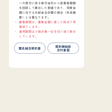
への貸付に係る貸付金利から営業者報酬
を控除して算出した数値であり、投資金
額に対する分配金合計額の割合（年率換
算）とは異なります。
募集期間は、募集金額に達した時点で早
期終了します。
運用期間は小数点第一位を切り捨て表示
しています。
契約締結前
匿名組合契約書
交付書面