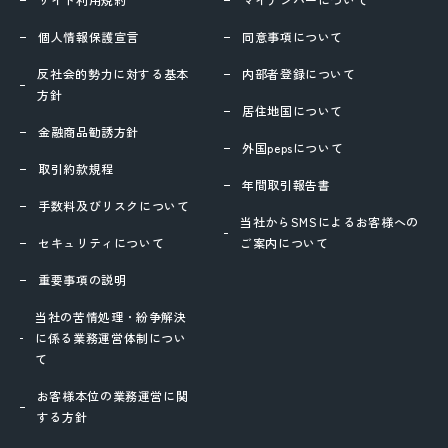
個人情報保護宣言
同意事項について
反社会的勢力に対する基本
内部者登録について
方針
居住地国について
金融商品勧誘方針
外国pepsについて
取引約款規程
年間取引報告書
手数料及びリスクについて
当社からSMSによるお客様への
セキュリティについて
ご案内について
重要事項の説明
当社の苦情処理・紛争解決
に係る業務運営体制につい
て
お客様本位の業務運営に関
する方針