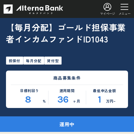
マイページ
メニュー
【毎月分配】ゴールド担保事業
者インカムファンドID1043
担保付
毎月分配
貸付型
商品募集条件
目標利回り
運用期間
最低申込金額
8
36
1
%
ヶ月
万円~
運用中