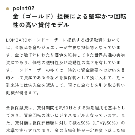
point02
金（ゴールド）担保による堅牢かつ回転
性の高い貸付モデル
LOMBARDがエンドユーザーに提供する担保融資において
は、金製品を含むジュエリーが主要な担保物となっていま
す。金は数千年にわたり価値を維持してきた世界共通の実物
資産であり、価格の透明性及び流動性の高さを有していま
す。エンドユーザーの多くは一時的な資金需要への対応を目
的として資産である金などを担保物として預け入れて、期日
到来時には借入金を返済して、預けた金などを引き取る強い
動機が働きます。
金担保融資は、貸付期間を約90日とする短期運用を基本とし
ており、資金回転の速いビジネスモデルとなっています。ま
た、貸付額は担保評価額に対して概ね50％（LTV約50％）の
水準で実行されており、金の市場価格が一定程度下落した場