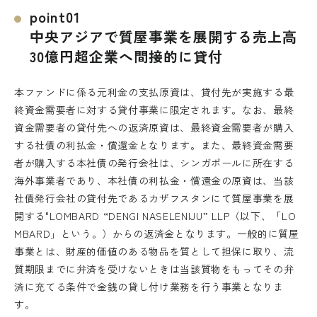
point01
中央アジアで質屋事業を展開する売上高
30億円超企業へ間接的に貸付
本ファンドに係る元利金の支払原資は、貸付先が実施する最
終資金需要者に対する貸付事業に限定されます。なお、最終
資金需要者の貸付先への返済原資は、最終資金需要者が購入
する社債の利払金・償還金となります。また、最終資金需要
者が購入する本社債の発行会社は、シンガポールに所在する
海外事業者であり、本社債の利払金・償還金の原資は、当該
社債発行会社の貸付先であるカザフスタンにて質屋事業を展
開する"LOMBARD “DENGI NASELENIJU” LLP（以下、「LO
MBARD」という。）からの返済金となります。一般的に質屋
事業とは、財産的価値のある物品を質として担保に取り、流
質期限までに弁済を受けないときは当該質物をもってその弁
済に充てる条件で金銭の貸し付け業務を行う事業となりま
す。