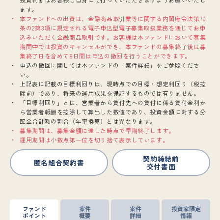
ます。
本ファンドへの出資は、金融商品取引業等に関する内閣府令法第70
条の2第3項に規定される電子申込型電子募集取扱業務を通じてお申
込みいただく金融商品取引です。お客様は本ファンドにおいて募集
期間中では投資のキャンセルができ、本ファンドの募集終了後は募
集終了日を含めて8日間は申込の撤回を行うことができます。
申込の撤回に関しては本ファンドの「案件詳細」をご参照くださ
い。
上記表に記載の目標利回りは、現時点での目標・想定利回り（税控
除前）であり、将来の運用成果を保証するものでは有りません。
「目標利回り」とは、営業者から貸付先への貸付に係る貸付金利か
ら営業者報酬を控除して算出した数値であり、投資金額に対する分
配金合計額の割合（年率換算）とは異なります。
募集期間は、募集金額に達した時点で早期終了します。
運用期間は小数点第一位を切り捨て表示しています。
契約締結前
匿名組合契約書
交付書面
ファンド
案件
案件
投資家限定
ポイント
概要
詳細
情報