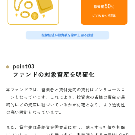
point03
ログインもしくは新規会員登録を
ファンドの対象資産を明確化
お済みの上行ってください。
外部サイトへリンクします。
これより先は、SAMURAI証券のウェ
本ファンドでは、営業者と貸付先間の貸付はノンリコースロ
ーンとなっています。これにより、投資家の皆様の資金が最
ブサイトではありません
終的にどの資産に紐づいているかが明確となり、より透明性
ログイン
の高い設計となっています。
移動する
また、貸付先は最終資金需要者に対し、購入する社債を担保
新規会員登録
にノンリコースローンを行います。当該購入する社債はLOMB