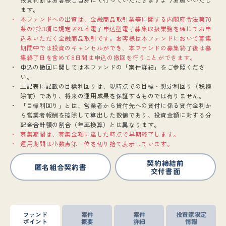
ます。
本ファンドへの出資は、金融商品取引業等に関する内閣府令法第70
条の2第3項に規定される電子申込型電子募集取扱業務を通じてお申
込みいただく金融商品取引です。お客様は本ファンドにおいて募集
期間中では投資のキャンセルができ、本ファンドの募集終了後は募
集終了日を含めて8日間は申込の撤回を行うことができます。
申込の撤回に関しては本ファンドの「案件詳細」をご参照くださ
い。
上記表に記載の目標利回りは、現時点での目標・想定利回り（税控
除前）であり、将来の運用成果を保証するものでは有りません。
「目標利回り」とは、営業者から貸付先への貸付に係る貸付金利か
ら営業者報酬を控除して算出した数値であり、投資金額に対する分
配金合計額の割合（年率換算）とは異なります。
募集期間は、募集金額に達した時点で早期終了します。
運用期間は小数点第一位を切り捨て表示しています。
契約締結前
匿名組合契約書
交付書面
ファンド
案件
案件
投資家限定
ポイント
概要
詳細
情報