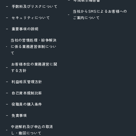
手数料及びリスクについて
当社からSMSによるお客様への
セキュリティについて
ご案内について
重要事項の説明
当社の苦情処理・紛争解決
に係る業務運営体制につい
て
お客様本位の業務運営に関
する方針
利益相反管理方針
自己資本規制比率
役職員の購入条件
免責事項
中途解約及び申込の取消
し・撤回について