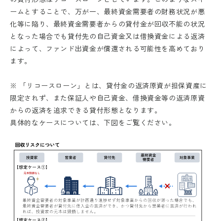
ームとすることで、万が一、最終資金需要者の財務状況が悪
化等に陥り、最終資金需要者からの貸付金が回収不能の状況
となった場合でも貸付先の自己資金又は借換資金による返済
によって、ファンド出資金が償還される可能性を高めており
ます。
ログインもしくは新規会員登録を
お済みの上行ってください。
外部サイトへリンクします。
※ 「リコースローン」とは、貸付金の返済原資が担保資産に
限定されず、また保証人や自己資金、借換資金等の返済原資
これより先は、SAMURAI証券のウェ
からの返済を追求できる貸付形態となります。
ブサイトではありません
具体的なケースについては、下図をご覧ください。
ログイン
移動する
新規会員登録