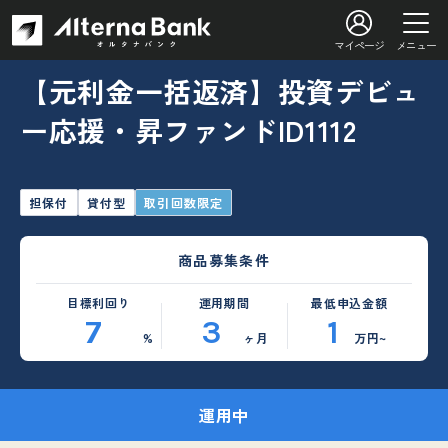
マイページ
メニュー
【元利金一括返済】投資デビュ
ー応援・昇ファンドID1112
担保付
貸付型
取引回数限定
商品募集条件
目標利回り
運用期間
最低申込金額
7
3
1
%
ヶ月
万円~
運用中