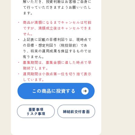
解いただき、投資判断はお客様ご自身に
て行っていただきますようお願いいたし
ます。
商品が満額になるまでキャンセルは可能
ですが、満額成立後はキャンセルできま
せん。
上記表に記載の目標利回りは、現時点で
の目標・想定利回り（税控除前）であ
り、将来の運用成果を保証するものでは
有りません。
募集期間は、募集金額に達した時点で早
期終了します。
運用期間は小数点第一位を切り捨て表示
しています。
この商品に投資する
重要事項
締結前交付書面
リスク事項