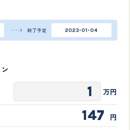
終了予定
2023-01-04
ンクします。
は新規会員登録を
ョン
AMURAI証券のウェブサイトではありません
てください。
万円
移動する
ログイン
新規会員登録
147
円