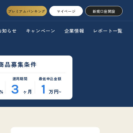
プレミアムバンキング
マイページ
新規口座開設
お知らせ
キャンペーン
企業情報
レポート一覧
商品募集条件
運用期間
最低申込金額
3
1
%
ヶ月
万円~