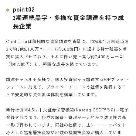
point02
3期連続黒字・多様な資金調達を持つ成
長企業
Creditstarは積極的な資金調達を背景に、2024年12月末時点※
3で約3億5,100万ユーロ（約600億円）に達する貸付残高を着
実に拡大させており、それに伴い売上高も約7,400万ユーロ
（約127億円）と、堅調な成長を続けています。
調達チャネルも多様で、個人投資家から調達するP2Pプラット
フォームに加えて、プライベートローンや社債を発行するこ
とで安定的な資金調達体制を構築しています。
発行社債※4.5は中央証券保管機関(Nasdaq CSD™※6)に電子
登録されており、証券の保管・管理が一元的かつ透明性の高
い形で行われています。同社の社債は、主にヨーロッパを中
心とした富裕層投資家や地域の機関投資家が購入していま