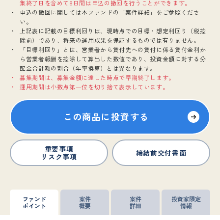
集終了日を含めて8日間は申込の撤回を行うことができます。
申込の撤回に関しては本ファンドの「案件詳細」をご参照くださ
い。
上記表に記載の目標利回りは、現時点での目標・想定利回り（税控
除前）であり、将来の運用成果を保証するものでは有りません。
「目標利回り」とは、営業者から貸付先への貸付に係る貸付金利か
ら営業者報酬を控除して算出した数値であり、投資金額に対する分
配金合計額の割合（年率換算）とは異なります。
募集期間は、募集金額に達した時点で早期終了します。
運用期間は小数点第一位を切り捨て表示しています。
この商品に投資する
重要事項
締結前交付書面
リスク事項
ファンド
案件
案件
投資家限定
ポイント
概要
詳細
情報