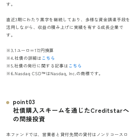
す。
直近3期にわたり黒字を継続しており、多様な資金調達手段を
活用しながら、収益の積み上げに実績を有する成長企業で
す。
※3.1ユーロ＝172円換算
※4.社債の詳細は
こちら
※5.社債の発行に関する記事は
こちら
※6.Nasdaq CSD™はNasdaq, Inc.の商標です。
point03
社債購入スキームを通じたCreditstarへ
の間接投資
本ファンドでは、営業者と貸付先間の貸付はノンリコースロ