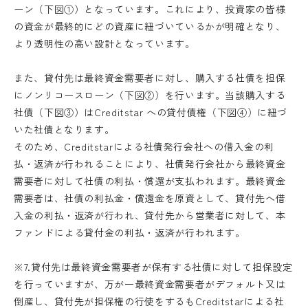
ーン（下図①）となっています。これにより、投資家の皆様
の資金が最終的にどの資産に紐づいているかが明確となり、
より透明性の高い設計となっています。
ログインもしくは新規会員登録を
また、貸付先は最終資金需要者に対し、購入する社債を担保
にノンリコースローン（下図②）を行います。当該購入する
お済みの上行ってください。
外部サイトへリンクします。
社債（下図③）はCreditstar への貸付債権（下図④）に紐づ
これより先は、SAMURAI証券のウェ
いた社債となります。
ブサイトではありません
そのため、Creditstarによる社債発行会社への借入金の利
ログイン
払・返済が行われることにより、社債発行会社から最終資金
需要者に対して社債の利払・償還が支払われます。最終資金
移動する
需要者は、社債の利払金・償還金を原資として、貸付先へ借
入金の利払・返済が行われ、貸付先から営業者に対して、本
新規会員登録
ファンドによる貸付金の利払・返済が行われます。
※7.貸付先は最終資金需要者が保有する社債に対して担保設定
を行っていますが、万が一最終資金需要者がデフォルト又は
倒産し、貸付先が担保権の行使をするもCreditstarによる社