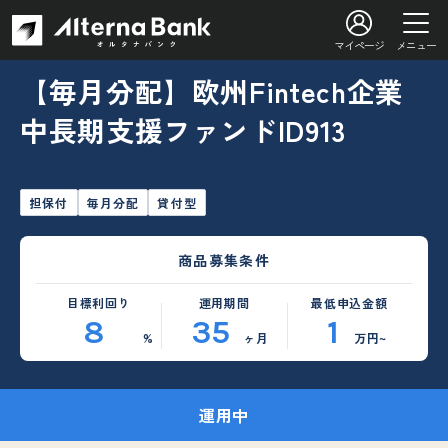
マイページ
メニュー
【毎月分配】欧州Fintech企業
中長期支援ファンドID913
担保付
毎月分配
貸付型
商品募集条件
目標利回り
運用期間
最低申込金額
8
35
1
%
ヶ月
万円~
運用中