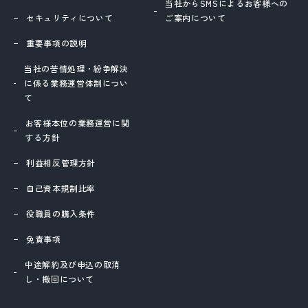
当社からSMSによるお客様への
セキュリティについて
ご案内について
重要事項の説明
当社の苦情処理・紛争解決
に係る業務運営体制につい
て
お客様本位の業務運営に関
する方針
利益相反管理方針
自己資本規制比率
役職員の購入条件
免責事項
中途解約及び申込の取消
し・撤回について