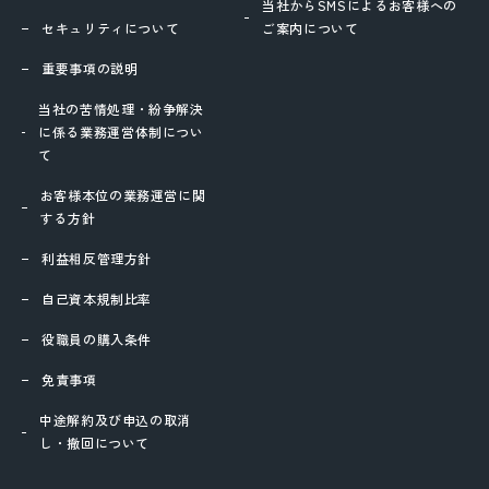
当社からSMSによるお客様への
セキュリティについて
ご案内について
重要事項の説明
当社の苦情処理・紛争解決
に係る業務運営体制につい
て
お客様本位の業務運営に関
する方針
利益相反管理方針
自己資本規制比率
役職員の購入条件
免責事項
中途解約及び申込の取消
し・撤回について