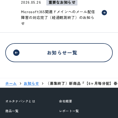
2026.05.26
重要なお知らせ
Microsoft365関連ドメインへのメール配信
障害の対応完了（経過観測終了）のお知ら
せ
お知らせ一覧
ホーム
お知らせ
（募集終了）新商品『【6ヶ月毎分配】春の
外部サイトへリンクします。
これより先は、SAMURAI証券のウェ
オルタナバンクとは
会社概要
ブサイトではありません
商品一覧
レポート一覧