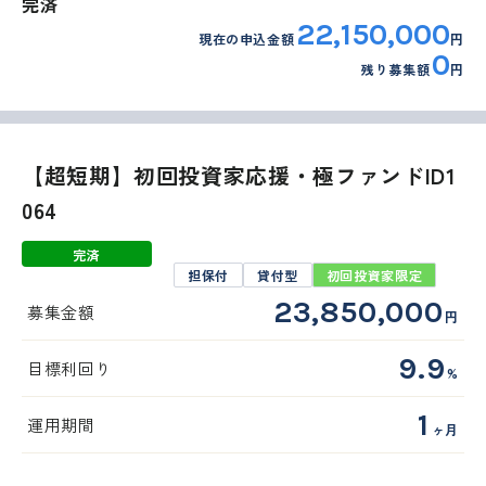
完済
22,150,000
現在の申込金額
円
0
残り募集額
円
【超短期】初回投資家応援・極ファンドID1
064
完済
担保付
貸付型
初回投資家限定
23,850,000
募集金額
円
9.9
目標利回り
%
1
運用期間
ヶ月