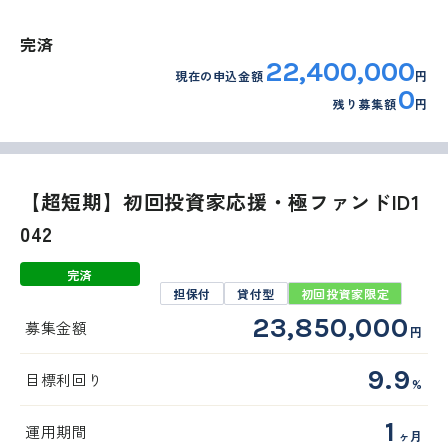
完済
22,400,000
現在の申込金額
円
0
残り募集額
円
外部サイトへリンクします。
これより先は、SAMURAI証券のウェ
ブサイトではありません
【超短期】初回投資家応援・極ファンドID1
042
完済
移動する
担保付
貸付型
初回投資家限定
23,850,000
募集金額
円
9.9
目標利回り
%
1
運用期間
ヶ月