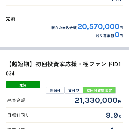
完済
20,570,000
現在の申込金額
円
0
残り募集額
円
【超短期】初回投資家応援・極ファンドID1
034
完済
担保付
貸付型
初回投資家限定
21,330,000
募集金額
円
9.9
目標利回り
%