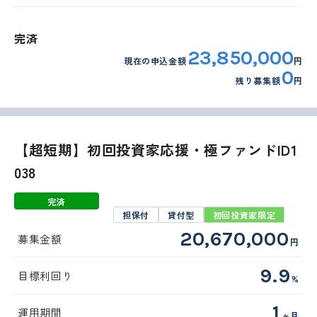
完済
23,850,000
現在の申込金額
円
0
残り募集額
円
【超短期】初回投資家応援・極ファンドID1
038
完済
担保付
貸付型
初回投資家限定
20,670,000
募集金額
円
9.9
目標利回り
%
1
運用期間
ヶ月