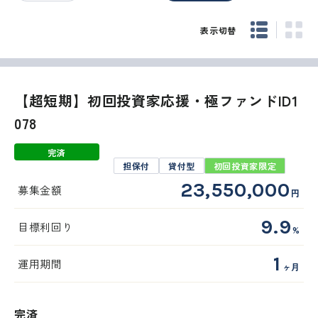
表示切替
【超短期】初回投資家応援・極ファンドID1
078
完済
担保付
貸付型
初回投資家限定
23,550,000
募集金額
円
9.9
目標利回り
%
1
運用期間
ヶ月
完済