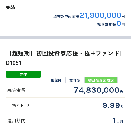
完済
21,900,000
現在の申込金額
円
0
残り募集額
円
【超短期】初回投資家応援・極+ファンドI
D1051
完済
担保付
貸付型
初回投資家限定
74,830,000
募集金額
円
9.99
目標利回り
%
1
運用期間
ヶ月