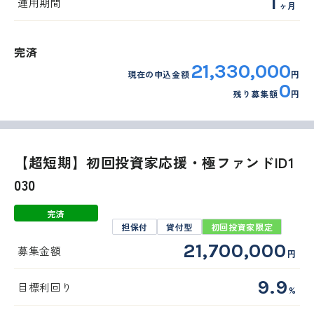
1
運用期間
ヶ月
完済
21,330,000
現在の申込金額
円
0
残り募集額
円
【超短期】初回投資家応援・極ファンドID1
030
完済
担保付
貸付型
初回投資家限定
21,700,000
募集金額
円
9.9
目標利回り
%