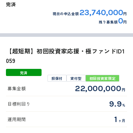
完済
23,740,000
現在の申込金額
円
0
残り募集額
円
【超短期】初回投資家応援・極ファンドID1
059
完済
担保付
貸付型
初回投資家限定
22,000,000
募集金額
円
9.9
目標利回り
%
1
運用期間
ヶ月