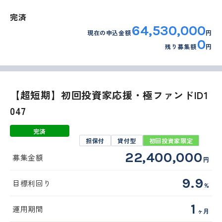
完済
64,530,000
現在の申込金額
円
0
残り募集額
円
【超短期】初回投資家応援・極ファンドID1
047
完済
担保付
貸付型
初回投資家限定
22,400,000
募集金額
円
9.9
目標利回り
%
1
運用期間
ヶ月