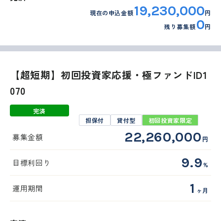
19,230,000
現在の申込金額
円
0
残り募集額
円
【超短期】初回投資家応援・極ファンドID1
070
完済
担保付
貸付型
初回投資家限定
22,260,000
募集金額
円
9.9
目標利回り
%
1
運用期間
ヶ月