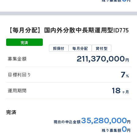
【毎月分配】国内外分散中長期運用型ID775
完済
担保付
毎月分配
貸付型
211,370,000
募集金額
円
7
目標利回り
%
18
運用期間
ヶ月
完済
35,280,000
現在の申込金額
円
0
残り募集額
円