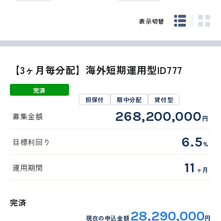
表示切替
【3ヶ月毎分配】海外短期運用型ID777
完済
担保付
期中分配
貸付型
268,200,000
募集金額
円
6.5
目標利回り
%
11
運用期間
ヶ月
完済
28,290,000
現在の申込金額
円