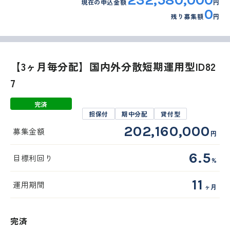
現在の申込金額
円
0
残り募集額
円
【3ヶ月毎分配】国内外分散短期運用型ID82
7
完済
担保付
期中分配
貸付型
202,160,000
募集金額
円
6.5
目標利回り
%
11
運用期間
ヶ月
完済