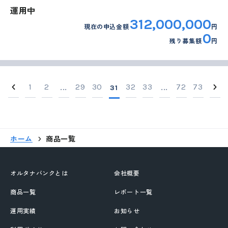
運用中
312,000,000
現在の申込金額
円
0
残り募集額
円
1
2
29
30
32
33
72
73
...
31
...
ホーム
商品一覧
オルタナバンクとは
会社概要
商品一覧
レポート一覧
運用実績
お知らせ