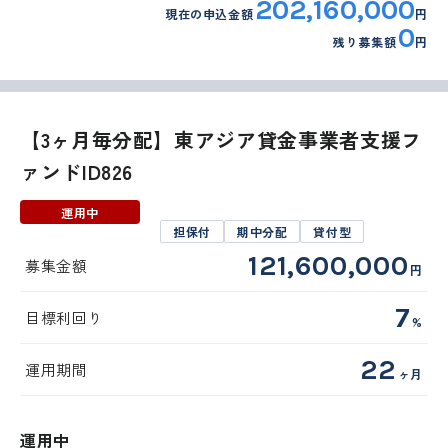
202,160,000
現在の申込金額
円
0
残り募集額
円
【3ヶ月毎分配】東アジア貸金事業者支援フ
ァンドID826
運用中
担保付
期中分配
貸付型
121,600,000
募集金額
円
7
目標利回り
%
22
運用期間
ヶ月
運用中