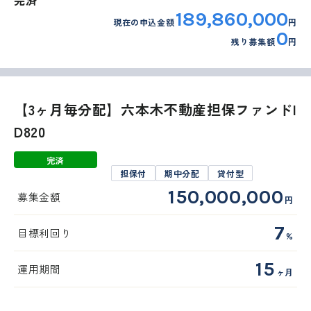
完済
189,860,000
現在の申込金額
円
0
残り募集額
円
【3ヶ月毎分配】六本木不動産担保ファンドI
D820
完済
担保付
期中分配
貸付型
150,000,000
募集金額
円
7
目標利回り
%
15
運用期間
ヶ月