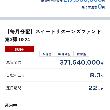
現在の申込金額
円
0
残り募集額
円
【毎月分配】スイートリターンズファンド
第3弾ID824
運用中
担保付
毎月分配
貸付型
371,640,000
募集金額
円
8.3
目標利回り
%
22
運用期間
ヶ月
運用中