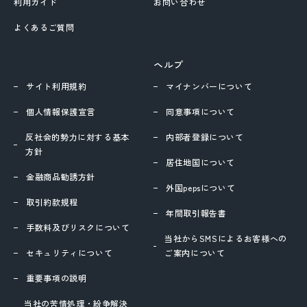
利用ガイド
お問い合わせ
よくあるご質問
ヘルプ
サイト利用規約
マイナンバーについて
個人情報保護宣言
同意事項について
反社会的勢力に対する基本
内部者登録について
方針
居住地国について
金融商品勧誘方針
外国pepsについて
取引約款規程
年間取引報告書
手数料及びリスクについて
当社からSMSによるお客様への
セキュリティについて
ご案内について
重要事項の説明
当社の苦情処理・紛争解決