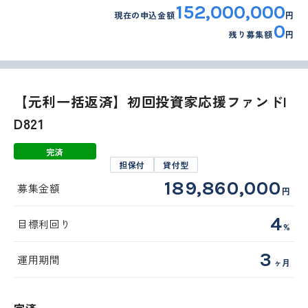
152,000,000
現在の申込金額
円
0
残り募集額
円
【元利一括返済】初回投資家応援ファンドI
D821
完済
担保付
貸付型
189,860,000
募集金額
円
4
目標利回り
%
3
運用期間
ヶ月