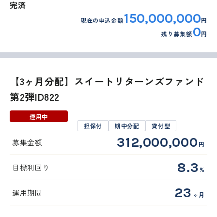
完済
150,000,000
現在の申込金額
円
0
残り募集額
円
【3ヶ月分配】スイートリターンズファンド
第2弾ID822
運用中
担保付
期中分配
貸付型
312,000,000
募集金額
円
8.3
目標利回り
%
23
運用期間
ヶ月