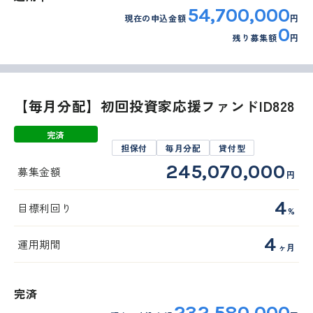
54,700,000
現在の申込金額
円
0
残り募集額
円
【毎月分配】初回投資家応援ファンドID828
完済
担保付
毎月分配
貸付型
245,070,000
募集金額
円
4
目標利回り
%
4
運用期間
ヶ月
完済
232,580,000