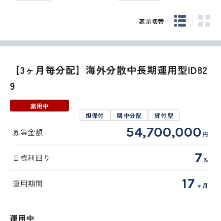
表示切替
【3ヶ月毎分配】海外分散中長期運用型ID82
9
運用中
担保付
期中分配
貸付型
54,700,000
募集金額
円
7
目標利回り
%
17
運用期間
ヶ月
運用中