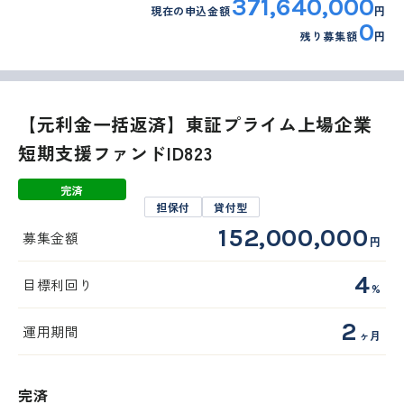
371,640,000
現在の申込金額
円
0
残り募集額
円
外部サイトへリンクします。
これより先は、SAMURAI証券のウェ
【元利金一括返済】東証プライム上場企業
ブサイトではありません
短期支援ファンドID823
完済
担保付
貸付型
移動する
152,000,000
募集金額
円
4
目標利回り
%
2
運用期間
ヶ月
完済