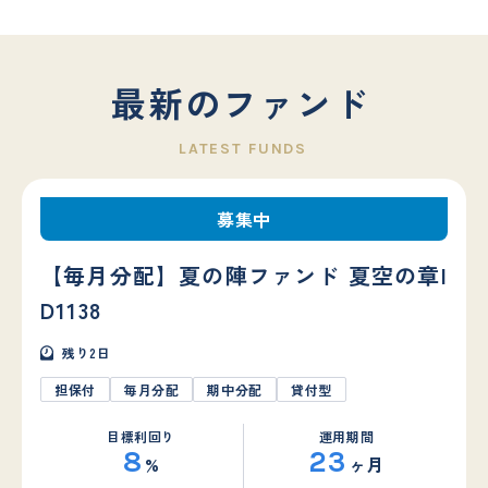
最新のファンド
募集中
【毎月分配】夏の陣ファンド 夏空の章I
D1138
残り
2
日
担保付
毎月分配
期中分配
貸付型
目標利回り
運用期間
8
23
%
ヶ月