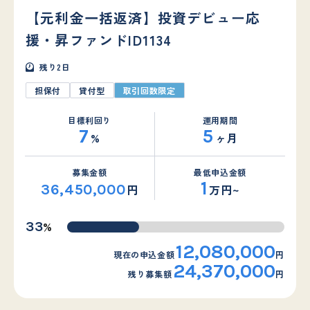
【元利金一括返済】投資デビュー応
援・昇ファンドID1134
残り
2
日
担保付
貸付型
取引回数限定
目標利回り
運用期間
7
5
%
ヶ月
募集金額
最低申込金額
1
36,450,000
円
万円~
%
33
12,080,000
現在の申込金額
円
24,370,000
残り募集額
円