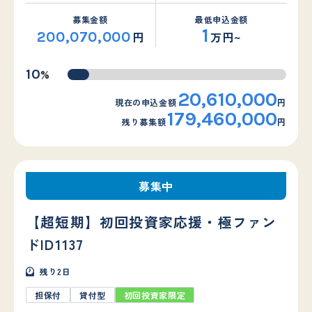
募集金額
最低申込金額
1
200,070,000
円
万円~
%
10
20,610,000
現在の申込金額
円
179,460,000
残り募集額
円
募集中
【超短期】初回投資家応援・極ファン
ドID1137
残り
2
日
担保付
貸付型
初回投資家限定