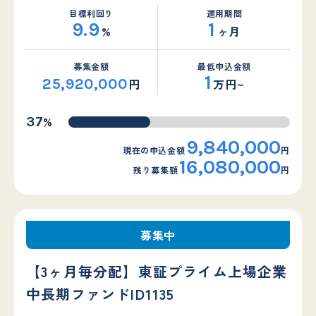
目標利回り
運用期間
9.9
1
%
ヶ月
募集金額
最低申込金額
1
25,920,000
円
万円~
%
37
9,840,000
現在の申込金額
円
16,080,000
残り募集額
円
募集中
【3ヶ月毎分配】東証プライム上場企業
中長期ファンドID1135