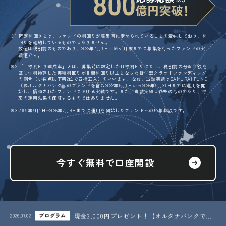
※1 固定利回りとは、ファンドの利回りが募集時に定められていることを意味しており、利
回りを確約しているものではありません。
数値は税引前のものであり、2022年4月1日～直近月末までに募集を行ったファンドの実
績値です。
※2 「目標利回り達成率」とは、募集時に設定した目標利回りに対し、税引前の分配金額を
基に年利換算した実績利回りが目標利回り以上となった
貸付型クラウドファンディング
の割合（小数点以下第2位で四捨五入）をいいます。
なお、当該実績はSAMURAI FUND
（現オルタナバンク）のファンドを含む2022年1月1日から2026年5月31日までに運用を開
始し、償還された
ファンドにおける実績です。また、当該実績は過去のものであり、将
来の運用効果を保証するものではありません。
※3 2015年7月1日~2026年7月9日までに運用を開始したファンドへの応募総額です。
今すぐ無料で口座開設
お知らせ（第4報）
現金3,000円プレゼント！【オルタナバンクで投資デビュー】「初回投資応援プログラム」開催中！
2026.07.02
プログラム
2026.0