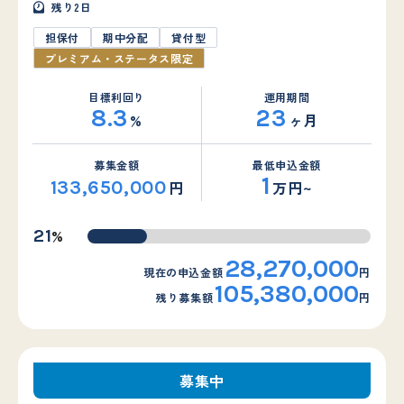
残り
2
日
担保付
期中分配
貸付型
プレミアム・ステータス限定
目標利回り
運用期間
8.3
23
%
ヶ月
募集金額
最低申込金額
1
133,650,000
円
万円~
%
21
28,270,000
現在の申込金額
円
105,380,000
残り募集額
円
募集中