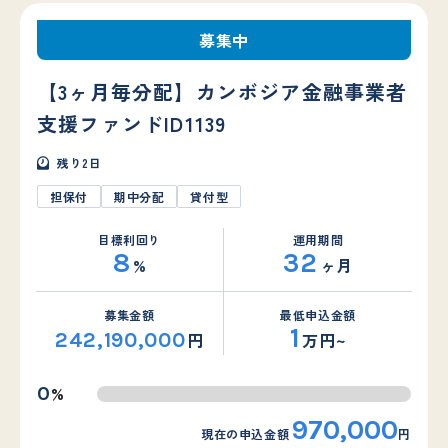
募集中
【3ヶ月毎分配】カンボジア金融事業者
支援ファンドID1139
残り
2
日
担保付
期中分配
貸付型
目標利回り
運用期間
8
32
%
ヶ月
募集金額
最低申込金額
1
242,190,000
円
万円~
%
0
970,000
現在の申込金額
円