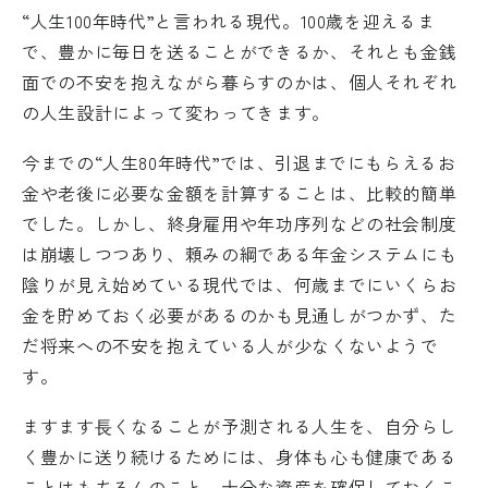
“人生100年時代”と言われる現代。100歳を迎えるま
で、豊かに毎日を送ることができるか、それとも金銭
面での不安を抱えながら暮らすのかは、個人それぞれ
の人生設計によって変わってきます。
今までの“人生80年時代”では、引退までにもらえるお
金や老後に必要な金額を計算することは、比較的簡単
でした。しかし、終身雇用や年功序列などの社会制度
は崩壊しつつあり、頼みの綱である年金システムにも
陰りが見え始めている現代では、何歳までにいくらお
金を貯めておく必要があるのかも見通しがつかず、た
だ将来への不安を抱えている人が少なくないようで
す。
ますます⾧くなることが予測される人生を、自分らし
く豊かに送り続けるためには、身体も心も健康である
ことはもちろんのこと、十分な資産を確保しておくこ