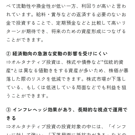
べて流動性や換金性が低い一方、利回りが高いと言わ
れています。給料・賞与などの返済する必要のないお
金で投資することで、定期預金などと比較して高いリ
ターンが期待でき、将来のための資産形成につなげる
ことができます。
② 経済動向の急激な変動の影響を受けにくい
⇒オルタナティブ投資は、株式や債券など“伝統的資
産”とは異なる値動きをする資産が多いため、株価が暴
落した際のリスクを低減できます。株式市場が下落し
ている、もしくは低迷している局面などでも利益を狙
うことができます。
外部サイトへリンクします。
③ インフレヘッジ効果があり、⾧期的な視点で運用で
これより先は、SAMURAI証券のウェ
きる
ブサイトではありません
⇒オルタナティブ投資の投資対象の中には、「インフ
レに対して強い」「下落局面に抵抗力がある」などの