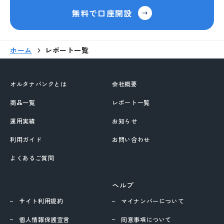
外部サイトへリンクします。
無料で口座開設
これより先は、SAMURAI証券のウェ
ブサイトではありません
ホーム
レポート一覧
移動する
オルタナバンクとは
会社概要
商品一覧
レポート一覧
運用実績
お知らせ
利用ガイド
お問い合わせ
よくあるご質問
ヘルプ
サイト利用規約
マイナンバーについて
個人情報保護宣言
同意事項について