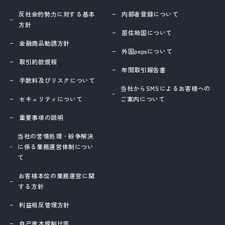
反社会的勢力に対する基本
内部者登録について
方針
居住地国について
金融商品勧誘方針
外国pepsについて
取引約款規程
年間取引報告書
手数料及びリスクについて
当社からSMSによるお客様への
セキュリティについて
ご案内について
重要事項の説明
当社の苦情処理・紛争解決
に係る業務運営体制につい
て
お客様本位の業務運営に関
する方針
利益相反管理方針
自己資本規制比率